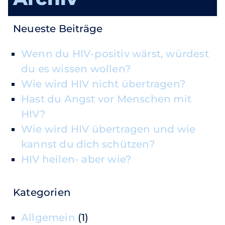
Neueste Beiträge
Wenn du HIV-positiv wärst, würdest
du es wissen wollen?
Wie wird HIV nicht übertragen?
Hast du Angst vor Menschen mit
HIV?
Wie wird HIV übertragen und wie
kannst du dich schützen?
HIV heilen- aber wie?
Kategorien
Allgemein
(1)