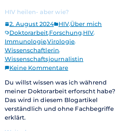
HIV heilen- aber wie?
2. August 2024
HIV
Über mich
,
Doktorarbeit
Forschung
HIV
,
,
,
Immunologie
Virologie
,
,
Wissenschaftlerin
,
Wissenschaftsjournalistin
Keine Kommentare
Du willst wissen was ich während
meiner Doktorarbeit erforscht habe?
Das wird in diesem Blogartikel
verständlich und ohne Fachbegriffe
erklärt.